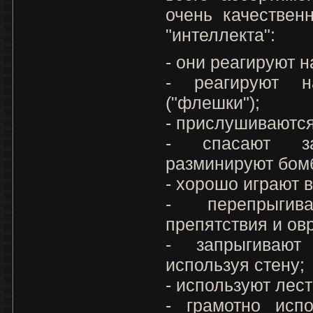
очень качествен
"интеллекта":
- они реагируют 
- реагируют 
("флешки");
- прислушиваютс
- спасают за
разминируют бом
- хорошо играют 
- перепрыгив
препятствия и ов
- запрыгиваю
используя стену;
- используют лес
- грамотно исп