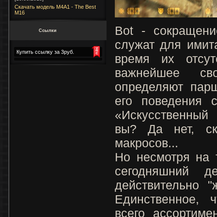
Скачать модель M4A1 - The Best
M16
Bot - сокращени
Ссылки
служат для имит
Купить ссылку за 3руб.
время их отсу
важнейшее св
определяют парш
его поведения с
«Искусственный 
вы? Да нет, с
макросов...
Но несмотря на 
сегодняшний д
действительно "
Единственное, 
всего ассортиме