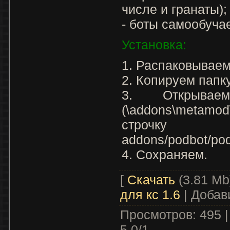
числе и гранаты)
- боты самообуча
Установка:
1. Распаковываем
2. Копируем папку
3. Открываем
(\addons\metam
строч
addons/podbot/po
4. Сохраняем.
[
Скачать
(3.81 Mb
для кс 1.6
|
Добав
Просмотров
:
495
5.0
/
1