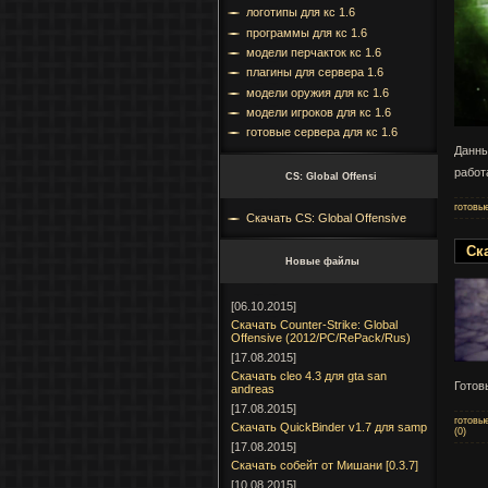
логотипы для кс 1.6
программы для кс 1.6
модели перчакток кс 1.6
плагины для сервера 1.6
модели оружия для кс 1.6
модели игроков для кс 1.6
готовые сервера для кс 1.6
Данны
работ
CS: Global Offensi
готовы
Скачать CS: Global Offensive
Ска
Новые файлы
[06.10.2015]
Скачать Counter-Strike: Global
Offensive (2012/PC/RePack/Rus)
[17.08.2015]
Cкачать cleo 4.3 для gta san
Готов
andreas
[17.08.2015]
готовы
Скачать QuickBinder v1.7 для samp
(0)
[17.08.2015]
Скачать собейт от Мишани [0.3.7]
[10.08.2015]