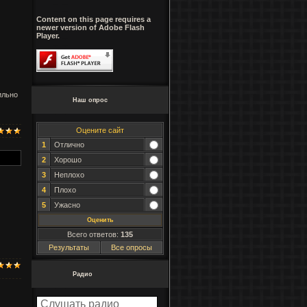
Content on this page requires a
newer version of Adobe Flash
Player.
ильно
Наш опрос
Оцените сайт
1
Отлично
2
Хорошо
3
Неплохо
4
Плохо
5
Ужасно
Всего ответов:
135
Результаты
Все опросы
Радио
Слушать радио