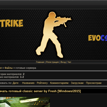
Главная
|
Регистрация
|
Вход
|
Чат
ая
»
Файлы
» готовые сервера
гории материалов
:
2
ано материалов
:
1-2
ровать по
:
Дате
·
Названию
·
Рейтингу
·
Комментариям
·
Загрузкам
·
Просмотрам
чать готовый classic server by Fresh [Windows/2015]