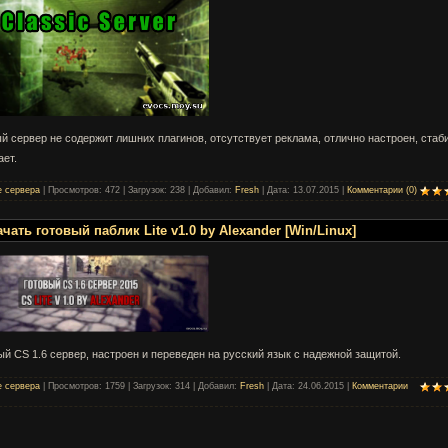
й сервер не содержит лишних плагинов, отсутствует реклама, отлично настроен, стаб
ает.
е сервера
|
Просмотров:
472
|
Загрузок:
238
|
Добавил:
Fresh
|
Дата:
13.07.2015
|
Комментарии (0)
чать готовый паблик Lite v1.0 by Alexander [Win/Linux]
ый CS 1.6 сервер, настроен и переведен на русский язык с надежной защитой.
е сервера
|
Просмотров:
1759
|
Загрузок:
314
|
Добавил:
Fresh
|
Дата:
24.06.2015
|
Комментарии