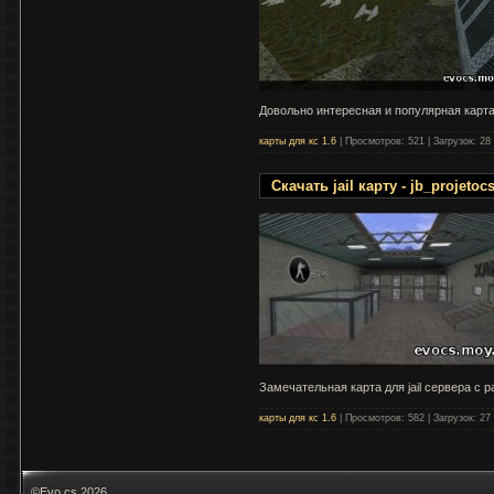
Довольно интересная и популярная карта
карты для кс 1.6
|
Просмотров:
521
|
Загрузок:
28
Скачать jail карту - jb_projetoc
Замечательная карта для jail сервера с
карты для кс 1.6
|
Просмотров:
582
|
Загрузок:
27
©Evo cs 2026