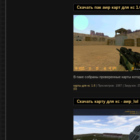
Скачать пак awp карт для кс 1.
В паке собраны проверенные карты кото
карты для кс 1.6
|
Просмотров:
1087
|
Загрузок:
2
(0)
Скачать карту для кс - awp_lol