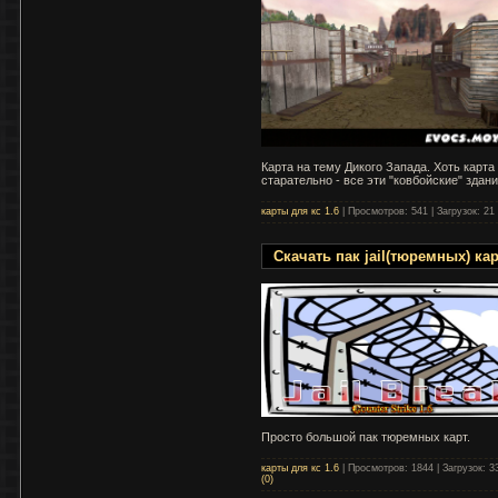
Карта на тему Дикого Запада. Хоть карт
старательно - все эти "ковбойские" здания
карты для кс 1.6
|
Просмотров:
541
|
Загрузок:
21
Скачать пак jail(тюремных) ка
Просто большой пак тюремных карт.
карты для кс 1.6
|
Просмотров:
1844
|
Загрузок:
3
(0)