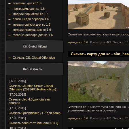
логотипы для кс 1.6
программы для кс 1.6
модели перчакток кс 1.6
плагины для сервера 1.6
модели оружия для кс 1.6
модели игроков для кс 1.6
Самая популярная awp карта на русских, д
готовые сервера для кс 1.6
карты для кс 1.6
|
Просмотров:
493
|
Загрузок:
18
CS: Global Offensi
Скачать карту для кс - aim_he
Скачать CS: Global Offensive
Новые файлы
[06.10.2015]
Скачать Counter-Strike: Global
Offensive (2012/PC/RePack/Rus)
[17.08.2015]
Cкачать cleo 4.3 для gta san
andreas
Отличная cs 1.6 карта типа aim, сильн
[17.08.2015]
укрытиями, различным оружием.
Скачать QuickBinder v1.7 для samp
[17.08.2015]
карты для кс 1.6
|
Просмотров:
442
|
Загрузок:
20
Скачать собейт от Мишани [0.3.7]
[10.08.2015]