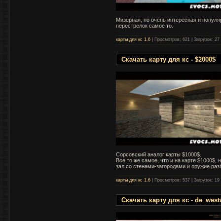
Мизерная, но очень интересная и популя
перестрелок самое то.
карты для кс 1.6
|
Просмотров:
621
|
Загрузок:
27
Скачать карту для кс - $2000$
Сорсовский аналог карты $1000$.
Все то же самое, что и на карте $1000$, н
зал со стенами-загородами и оружие раз
карты для кс 1.6
|
Просмотров:
537
|
Загрузок:
19
Скачать карту для кс - de_wes