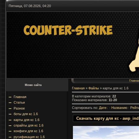
Пятница, 07.08.2026, 04:20
Главна
Меню сайта
Главная
»
Файлы
» карты для кс 1.6
В категории материалов
:
22
Главная
Показано материалов
:
11-20
Статьи
Сортировать по
:
Дате
·
Названию
·
Рейт
Разное
боты для кс 1.6
Скачать карту для кс - awp_ind
карты для кс 1.6
спрайты для кс 1.6
конфиги для кс 1.6
русификация кс 1.6