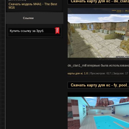
Скачать карту для кс - de_clan
Скачать модель M4A1 - The Best
M16
Ссылки
Купить ссылку за 3руб.
de_clan1_mill впервые была использован
карты для кс 1.6
|
Просмотров:
617
|
Загрузок:
17
Скачать карту для кс - fy_pool