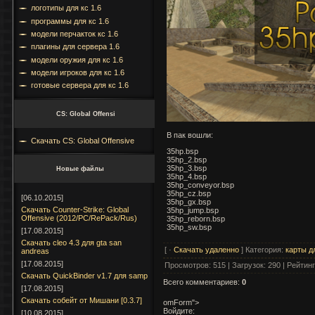
логотипы для кс 1.6
программы для кс 1.6
модели перчакток кс 1.6
плагины для сервера 1.6
модели оружия для кс 1.6
модели игроков для кс 1.6
готовые сервера для кс 1.6
CS: Global Offensi
В пак вошли:
Скачать CS: Global Offensive
35hp.bsp
35hp_2.bsp
35hp_3.bsp
Новые файлы
35hp_4.bsp
35hp_conveyor.bsp
35hp_cz.bsp
[06.10.2015]
35hp_gx.bsp
Скачать Counter-Strike: Global
35hp_jump.bsp
Offensive (2012/PC/RePack/Rus)
35hp_reborn.bsp
35hp_sw.bsp
[17.08.2015]
Cкачать cleo 4.3 для gta san
[ ·
Скачать удаленно
]
Категория
:
карты дл
andreas
[17.08.2015]
Просмотров
:
515
|
Загрузок
:
290
|
Рейтинг
Скачать QuickBinder v1.7 для samp
Всего комментариев
:
0
[17.08.2015]
Скачать собейт от Мишани [0.3.7]
omForm">
Войдите:
[10.08.2015]