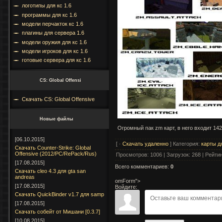
логотипы для кс 1.6
программы для кс 1.6
модели перчакток кс 1.6
плагины для сервера 1.6
модели оружия для кс 1.6
модели игроков для кс 1.6
готовые сервера для кс 1.6
CS: Global Offensi
Скачать CS: Global Offensive
Новые файлы
Огромный пак zm карт, в него входит 14
[06.10.2015]
[ ·
Скачать удаленно
]
Категория
:
карты дл
Скачать Counter-Strike: Global
Offensive (2012/PC/RePack/Rus)
Просмотров
:
1006
|
Загрузок
:
268
|
Рейти
[17.08.2015]
Всего комментариев
:
0
Cкачать cleo 4.3 для gta san
andreas
omForm">
[17.08.2015]
Войдите:
Скачать QuickBinder v1.7 для samp
[17.08.2015]
Скачать собейт от Мишани [0.3.7]
[10.08.2015]