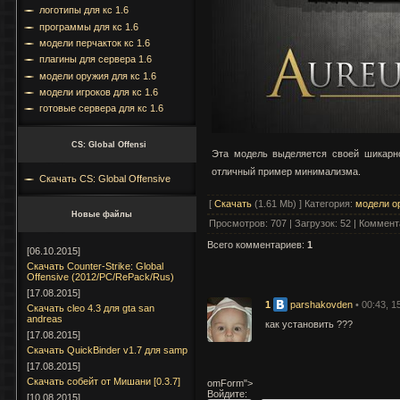
логотипы для кс 1.6
программы для кс 1.6
модели перчакток кс 1.6
плагины для сервера 1.6
модели оружия для кс 1.6
модели игроков для кс 1.6
готовые сервера для кс 1.6
CS: Global Offensi
Эта модель выделяется своей шикарно
отличный пример минимализма.
Скачать CS: Global Offensive
[
Скачать
(1.61 Mb) ]
Категория
:
модели о
Новые файлы
Просмотров
:
707
|
Загрузок
:
52
|
Коммент
Всего комментариев
:
1
[06.10.2015]
Скачать Counter-Strike: Global
Offensive (2012/PC/RePack/Rus)
[17.08.2015]
1
parshakovden
• 00:43, 1
Cкачать cleo 4.3 для gta san
andreas
как установить ???
[17.08.2015]
Скачать QuickBinder v1.7 для samp
[17.08.2015]
Скачать собейт от Мишани [0.3.7]
omForm">
Войдите:
[10.08.2015]