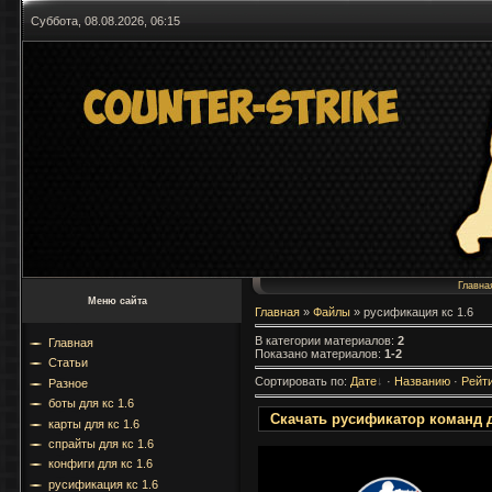
Суббота, 08.08.2026, 06:15
Главна
Меню сайта
Главная
»
Файлы
» русификация кс 1.6
В категории материалов
:
2
Главная
Показано материалов
:
1-2
Статьи
Сортировать по
:
Дате
·
Названию
·
Рейт
Разное
боты для кс 1.6
Скачать русификатор команд д
карты для кс 1.6
спрайты для кс 1.6
конфиги для кс 1.6
русификация кс 1.6